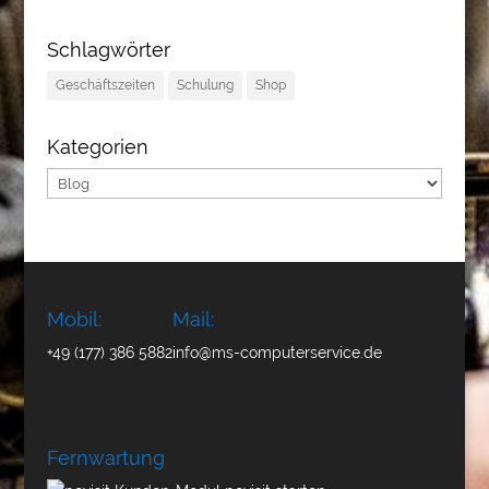
Schlagwörter
Geschäftszeiten
Schulung
Shop
Kategorien
Kategorien
Mobil:
Mail:
+49 (177) 386 5882
info@ms-computerservice.de
Fernwartung