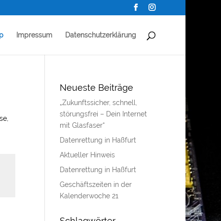
p
Impressum
Datenschutzerklärung
Neueste Beiträge
„Zukunftssicher, schnell,
störungsfrei – Dein Internet
se,
mit Glasfaser“
Datenrettung in Haßfurt
Aktueller Hinweis
Datenrettung in Haßfurt
Geschäftszeiten in der
Kalenderwoche 21
Schlagwörter