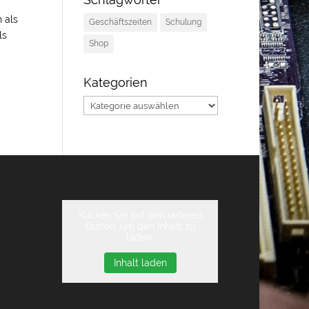
 als
Geschäftszeiten
Schulung
ls
Shop
Kategorien
Kategorien
Klicken Sie auf den unteren
Button, um den Inhalt zu
laden.
Inhalt laden