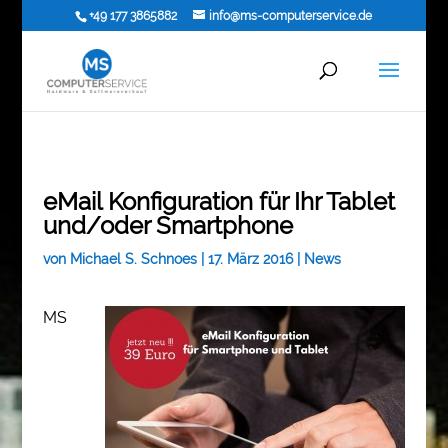
+49 177 3865882
info@ms-computerservice.de
eMail Konfiguration für Ihr Tablet
und/oder Smartphone
von
Michael S. Schnoes
|
17. März 2016
|
News
MS